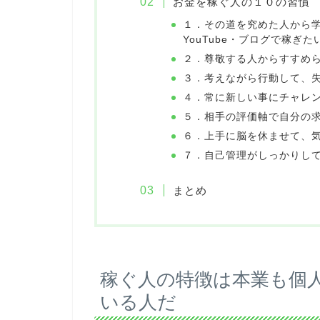
お金を稼ぐ人の１０の習慣
１．その道を究めた人から
YouTube・ブログで稼ぎ
２．尊敬する人からすすめ
３．考えながら行動して、
４．常に新しい事にチャレ
５．相手の評価軸で自分の
６．上手に脳を休ませて、
７．自己管理がしっかりし
まとめ
稼ぐ人の特徴は本業も個
いる人だ