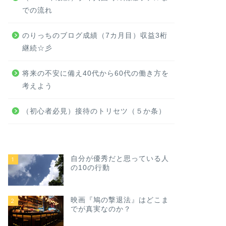
での流れ
のりっちのブログ成績（7カ月目）収益3桁
継続☆彡
将来の不安に備え40代から60代の働き方を
考えよう
（初心者必見）接待のトリセツ（５か条）
自分が優秀だと思っている人
1
の10の行動
映画『鳩の撃退法』はどこま
2
でが真実なのか？